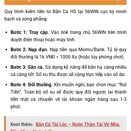
Quy trình kiếm tiền từ Bắn Cá H5 tại 56WIN cực kỳ minh
bạch và sòng phẳng:
Bước 1: Truy cập.
Vào link trang chủ 56WIN trên trình
duyệt điện thoại hoặc máy tính.
Bước 2: Nạp đạn.
Nạp tiền qua Momo/Bank. Tỷ lệ quy
đổi thường là 1k VNĐ = 1000 Xu (hoặc tùy phòng chơi).
Bước 3: Săn cá.
Sử dụng kỹ năng để bắn hạ càng nhiều
cá càng tốt. Số xu thu được sẽ cộng trực tiếp vào số dư.
Bước 4: Đổi thưởng.
Khi muốn nghỉ, bạn chọn mục “Rút
Tiền”. Toàn bộ số xu sẽ được quy đổi ngược lại thành
tiền mặt và chuyển về tài khoản ngân hàng sau 1-3
phút.
Xem thêm:
Bắn Cá Tài Lộc – Rước Thần Tài Về Nhà,