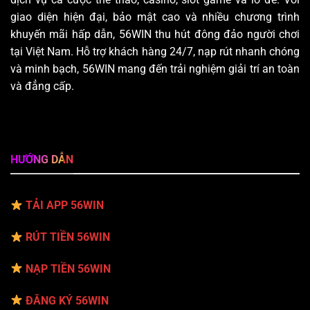
giao diện hiện đại, bảo mật cao và nhiều chương trình
khuyến mãi hấp dẫn, 56WIN thu hút đông đảo người chơi
tại Việt Nam. Hỗ trợ khách hàng 24/7, nạp rút nhanh chóng
và minh bạch, 56WIN mang đến trải nghiệm giải trí an toàn
và đẳng cấp.
HƯỚNG DẪN
TẢI APP 56WIN
RÚT TIỀN 56WIN
NẠP TIỀN 56WIN
ĐĂNG KÝ 56WIN