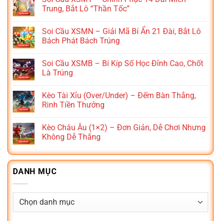
Trung, Bắt Lô “Thần Tốc”
Soi Cầu XSMN – Giải Mã Bí Ẩn 21 Đài, Bắt Lô
Bách Phát Bách Trúng
Soi Cầu XSMB – Bí Kíp Số Học Đỉnh Cao, Chốt
Là Trúng
Kèo Tài Xỉu (Over/Under) – Đếm Bàn Thắng,
Rinh Tiền Thưởng
Kèo Châu Âu (1×2) – Đơn Giản, Dễ Chơi Nhưng
Không Dễ Thắng
DANH MỤC
Danh
mục