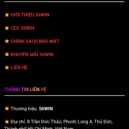
GIỚI THIỆU 56WIN
CEO 56WIN
CHÍNH SÁCH BẢO MẬT
KHUYẾN MÃI 56WIN
LIÊN HỆ
THÔNG TIN LIÊN HỆ
Thương hiệu:
56WIN
Địa chỉ:
8 Trần Đức Thảo, Phước Long A, Thủ Đức,
Thành phố Hồ Chí Minh, Việt Nam