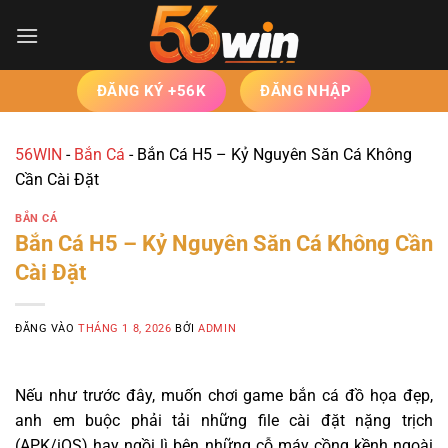
Bỏ
qua
nội
dung
ĐĂNG KÝ +56K
ĐĂNG NHẬP
56WIN
-
Bắn Cá
-
Bắn Cá H5 – Kỷ Nguyên Săn Cá Không
Cần Cài Đặt
BẮN CÁ
Bắn Cá H5 – Kỷ Nguyên Săn Cá Không Cần
Cài Đặt
ĐĂNG VÀO
THÁNG 1 8, 2026
BỞI
ADMIN
Nếu như trước đây, muốn chơi game bắn cá đồ họa đẹp,
anh em buộc phải tải những file cài đặt nặng trịch
(APK/iOS) hay ngồi lì bên những cỗ máy cồng kềnh ngoài