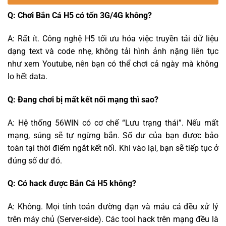
Q: Chơi Bắn Cá H5 có tốn 3G/4G không?
A: Rất ít. Công nghệ H5 tối ưu hóa việc truyền tải dữ liệu
dạng text và code nhẹ, không tải hình ảnh nặng liên tục
như xem Youtube, nên bạn có thể chơi cả ngày mà không
lo hết data.
Q: Đang chơi bị mất kết nối mạng thì sao?
A: Hệ thống 56WIN có cơ chế “Lưu trạng thái”. Nếu mất
mạng, súng sẽ tự ngừng bắn. Số dư của bạn được bảo
toàn tại thời điểm ngắt kết nối. Khi vào lại, bạn sẽ tiếp tục ở
đúng số dư đó.
Q: Có hack được Bắn Cá H5 không?
A: Không. Mọi tính toán đường đạn và máu cá đều xử lý
trên máy chủ (Server-side). Các tool hack trên mạng đều là