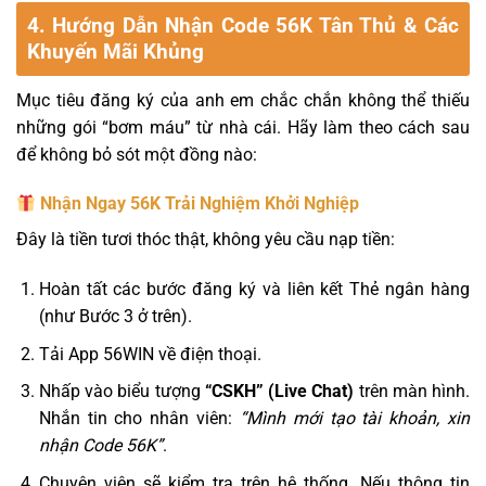
4. Hướng Dẫn Nhận Code 56K Tân Thủ & Các
Khuyến Mãi Khủng
Mục tiêu đăng ký của anh em chắc chắn không thể thiếu
những gói “bơm máu” từ nhà cái. Hãy làm theo cách sau
để không bỏ sót một đồng nào:
Nhận Ngay 56K Trải Nghiệm Khởi Nghiệp
Đây là tiền tươi thóc thật, không yêu cầu nạp tiền:
Hoàn tất các bước đăng ký và liên kết Thẻ ngân hàng
(như Bước 3 ở trên).
Tải App 56WIN về điện thoại.
Nhấp vào biểu tượng
“CSKH” (Live Chat)
trên màn hình.
Nhắn tin cho nhân viên:
“Mình mới tạo tài khoản, xin
nhận Code 56K”
.
Chuyên viên sẽ kiểm tra trên hệ thống. Nếu thông tin