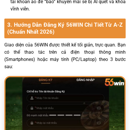
tài khoản ảo để “bào” khuyến mãi sẽ bị AI quét và khóa
vĩnh viễn.
3. Hướng Dẫn Đăng Ký 56WIN Chi Tiết Từ A-Z
(Chuẩn Nhất 2026)
Giao diện của 56WIN được thiết kế tối giản, trực quan. Bạn
có thể thao tác trên cả điện thoại thông minh
(Smartphones) hoặc máy tính (PC/Laptop) theo 3 bước
sau: