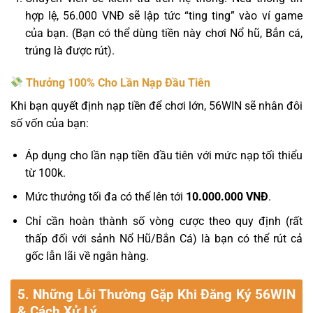
hợp lệ, 56.000 VNĐ sẽ lập tức “ting ting” vào ví game
của bạn. (Bạn có thể dùng tiền này chơi Nổ hũ, Bắn cá,
trúng là được rút).
Thưởng 100% Cho Lần Nạp Đầu Tiên
Khi bạn quyết định nạp tiền để chơi lớn, 56WIN sẽ nhân đôi
số vốn của bạn:
Áp dụng cho lần nạp tiền đầu tiên với mức nạp tối thiểu
từ 100k.
Mức thưởng tối đa có thể lên tới
10.000.000 VNĐ
.
Chỉ cần hoàn thành số vòng cược theo quy định (rất
thấp đối với sảnh Nổ Hũ/Bắn Cá) là bạn có thể rút cả
gốc lẫn lãi về ngân hàng.
5. Những Lỗi Thường Gặp Khi Đăng Ký 56WIN
& Cách Xử Lý