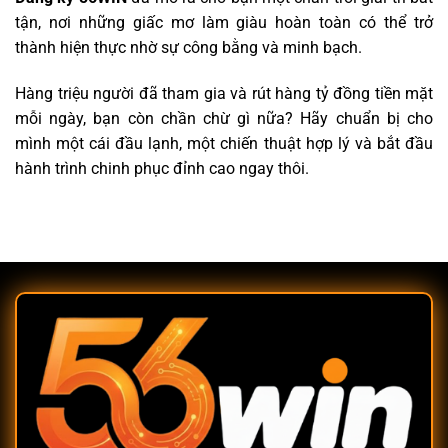
tận, nơi những giấc mơ làm giàu hoàn toàn có thể trở
thành hiện thực nhờ sự công bằng và minh bạch.
Hàng triệu người đã tham gia và rút hàng tỷ đồng tiền mặt
mỗi ngày, bạn còn chần chừ gì nữa? Hãy chuẩn bị cho
mình một cái đầu lạnh, một chiến thuật hợp lý và bắt đầu
hành trình chinh phục đỉnh cao ngay thôi.