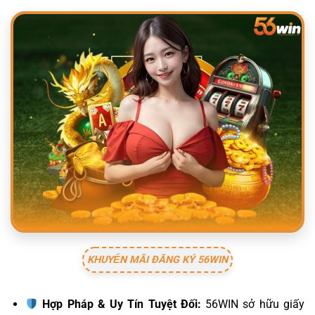
KHUYẾN MÃI ĐĂNG KÝ 56WIN
Hợp Pháp & Uy Tín Tuyệt Đối:
56WIN sở hữu giấy