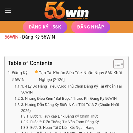
Bỏ
qua
nội
dung
ĐĂNG KÝ +56K
ĐĂNG NHẬP
56WIN
-
Đăng Ký 56WIN
Table of Contents
Đăng Ký
Tạo Tài Khoản Siêu Tốc, Nhận Ngay 56K Khởi
56WIN
Nghiệp [2026]
1. 4 Lý Do Hàng Triệu Cược Thủ Chọn Đăng Ký Tài Khoản Tại
56WIN
2. Những Điều Kiện “Bắt Buộc” Trước Khi Đăng Ký 56WIN
3. Hướng Dẫn Đăng Ký 56WIN Chi Tiết Từ A-Z (Chuẩn Nhất
2026)
Bước 1: Truy cập Link Đăng Ký Chính Thức
Bước 2: Điền Thông Tin Vào Form Đăng Ký
Bước 3: Hoàn Tất & Liên Kết Ngân Hàng