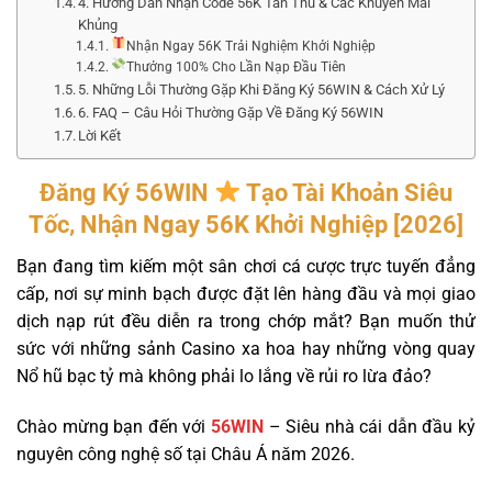
4. Hướng Dẫn Nhận Code 56K Tân Thủ & Các Khuyến Mãi
Khủng
Nhận Ngay 56K Trải Nghiệm Khởi Nghiệp
Thưởng 100% Cho Lần Nạp Đầu Tiên
5. Những Lỗi Thường Gặp Khi Đăng Ký 56WIN & Cách Xử Lý
6. FAQ – Câu Hỏi Thường Gặp Về Đăng Ký 56WIN
Lời Kết
Đăng Ký 56WIN
Tạo Tài Khoản Siêu
Tốc, Nhận Ngay 56K Khởi Nghiệp [2026]
Bạn đang tìm kiếm một sân chơi cá cược trực tuyến đẳng
cấp, nơi sự minh bạch được đặt lên hàng đầu và mọi giao
dịch nạp rút đều diễn ra trong chớp mắt? Bạn muốn thử
sức với những sảnh Casino xa hoa hay những vòng quay
Nổ hũ bạc tỷ mà không phải lo lắng về rủi ro lừa đảo?
Chào mừng bạn đến với
56WIN
– Siêu nhà cái dẫn đầu kỷ
nguyên công nghệ số tại Châu Á năm 2026.