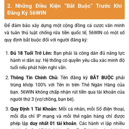
2. Những Điều Kiện “Bắt Buộc” Trước Khi
Đăng Ký 56WIN
Để đảm bảo xây dựng một cộng đồng cá cược văn minh
và tuân thủ luật chống rửa tiền quốc tế, 56WIN có một số
quy định bắt buộc đối với người đăng ký:
Đủ 18 Tuổi Trở Lên:
Bạn phải là công dân đủ năng lực
hành vi dân sự. Hệ thống có quyền yêu cầu xác minh độ
tuổi nếu phát hiện nghi vấn.
Thông Tin Chính Chủ:
Tên đăng ký
BẮT BUỘC
phải
trùng khớp 100% với Tên in trên Thẻ Ngân Hàng của
bạn. 56WIN không chấp nhận rút tiền qua tài khoản của
người thứ 3 (vợ/chồng, bạn bè).
Quy Định 1 Tài Khoản:
Mỗi cá nhân, mỗi Số điện thoại,
mỗi địa chỉ IP mạng và mỗi thẻ ngân hàng chỉ được
phép lập
duy nhất 01 tài khoản
. Các hành vi lập nhiều