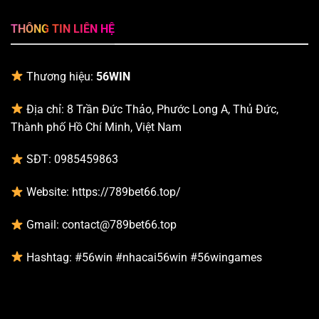
THÔNG TIN LIÊN HỆ
Thương hiệu:
56WIN
Địa chỉ:
8 Trần Đức Thảo, Phước Long A, Thủ Đức,
Thành phố Hồ Chí Minh, Việt Nam
SĐT:
0985459863
Website: https://789bet66.top/
Gmail:
contact@789bet66.top
Hashtag: #56win #nhacai56win #56wingames