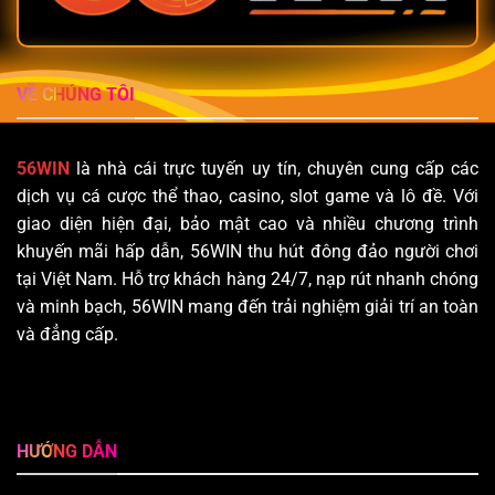
VỀ CHÚNG TÔI
56WIN
là nhà cái trực tuyến uy tín, chuyên cung cấp các
dịch vụ cá cược thể thao, casino, slot game và lô đề. Với
giao diện hiện đại, bảo mật cao và nhiều chương trình
khuyến mãi hấp dẫn, 56WIN thu hút đông đảo người chơi
tại Việt Nam. Hỗ trợ khách hàng 24/7, nạp rút nhanh chóng
và minh bạch, 56WIN mang đến trải nghiệm giải trí an toàn
và đẳng cấp.
HƯỚNG DẪN