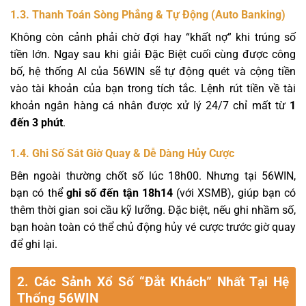
1.3. Thanh Toán Sòng Phẳng & Tự Động (Auto Banking)
Không còn cảnh phải chờ đợi hay “khất nợ” khi trúng số
tiền lớn. Ngay sau khi giải Đặc Biệt cuối cùng được công
bố, hệ thống AI của 56WIN sẽ tự động quét và cộng tiền
vào tài khoản của bạn trong tích tắc. Lệnh rút tiền về tài
khoản ngân hàng cá nhân được xử lý 24/7 chỉ mất từ
1
đến 3 phút
.
1.4. Ghi Số Sát Giờ Quay & Dễ Dàng Hủy Cược
Bên ngoài thường chốt số lúc 18h00. Nhưng tại 56WIN,
bạn có thể
ghi số đến tận 18h14
(với XSMB), giúp bạn có
thêm thời gian soi cầu kỹ lưỡng. Đặc biệt, nếu ghi nhầm số,
bạn hoàn toàn có thể chủ động hủy vé cược trước giờ quay
để ghi lại.
2. Các Sảnh Xổ Số “Đắt Khách” Nhất Tại Hệ
Thống 56WIN