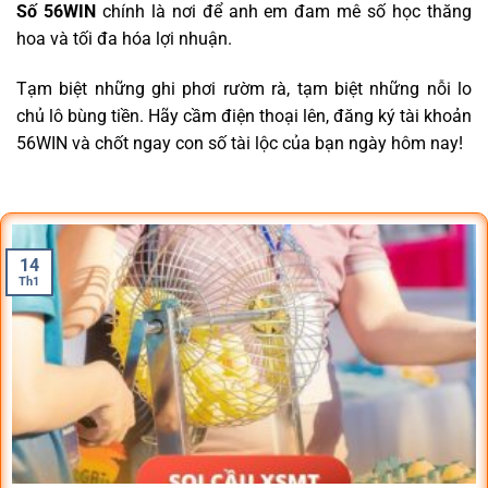
Số 56WIN
chính là nơi để anh em đam mê số học thăng
hoa và tối đa hóa lợi nhuận.
Tạm biệt những ghi phơi rườm rà, tạm biệt những nỗi lo
chủ lô bùng tiền. Hãy cầm điện thoại lên, đăng ký tài khoản
56WIN và chốt ngay con số tài lộc của bạn ngày hôm nay!
14
Th1