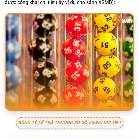
được công khai chi tiết (lấy ví dụ cho sảnh XSMB):
BẢNG TỶ LỆ TRẢ THƯỞNG XỔ SỐ 56WIN CHI TIẾT