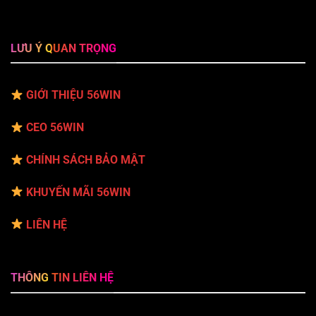
LƯU Ý QUAN TRỌNG
GIỚI THIỆU 56WIN
CEO 56WIN
CHÍNH SÁCH BẢO MẬT
KHUYẾN MÃI 56WIN
LIÊN HỆ
THÔNG TIN LIÊN HỆ