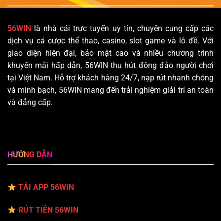
56WIN
là nhà cái trực tuyến uy tín, chuyên cung cấp các
dịch vụ cá cược thể thao, casino, slot game và lô đề. Với
giao diện hiện đại, bảo mật cao và nhiều chương trình
khuyến mãi hấp dẫn, 56WIN thu hút đông đảo người chơi
tại Việt Nam. Hỗ trợ khách hàng 24/7, nạp rút nhanh chóng
và minh bạch, 56WIN mang đến trải nghiệm giải trí an toàn
và đẳng cấp.
HƯỚNG DẪN
TẢI APP 56WIN
RÚT TIỀN 56WIN