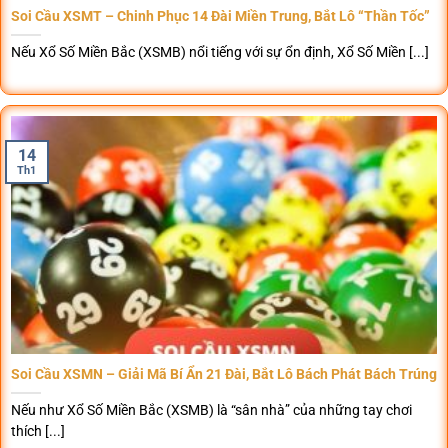
Soi Cầu XSMT – Chinh Phục 14 Đài Miền Trung, Bắt Lô “Thần Tốc”
Nếu Xổ Số Miền Bắc (XSMB) nổi tiếng với sự ổn định, Xổ Số Miền [...]
14
Th1
Soi Cầu XSMN – Giải Mã Bí Ẩn 21 Đài, Bắt Lô Bách Phát Bách Trúng
Nếu như Xổ Số Miền Bắc (XSMB) là “sân nhà” của những tay chơi
thích [...]