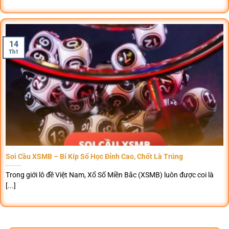
14
Th1
Soi Cầu XSMB – Bí Kíp Số Học Đỉnh Cao, Chốt Là Trúng
Trong giới lô đề Việt Nam, Xổ Số Miền Bắc (XSMB) luôn được coi là
[...]