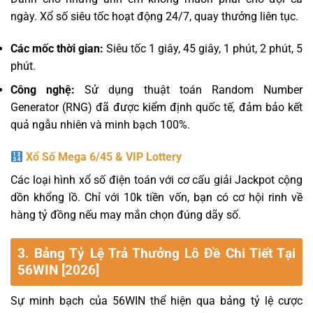
ngày. Xổ số siêu tốc hoạt động 24/7, quay thưởng liên tục.
Các mốc thời gian:
Siêu tốc 1 giây, 45 giây, 1 phút, 2 phút, 5
phút.
Công nghệ:
Sử dụng thuật toán Random Number
Generator (RNG) đã được kiểm định quốc tế, đảm bảo kết
quả ngẫu nhiên và minh bạch 100%.
Xổ Số Mega 6/45 & VIP Lottery
Các loại hình xổ số điện toán với cơ cấu giải Jackpot cộng
dồn khổng lồ. Chỉ với 10k tiền vốn, bạn có cơ hội rinh về
hàng tỷ đồng nếu may mắn chọn đúng dãy số.
3. Bảng Tỷ Lệ Trả Thưởng Lô Đề Chi Tiết Tại
56WIN [2026]
Sự minh bạch của 56WIN thể hiện qua bảng tỷ lệ cược