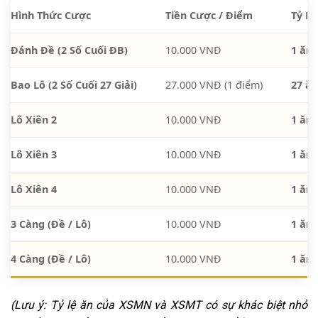
Hình Thức Cược
Tiền Cược / Điểm
Tỷ Lệ
Đánh Đề (2 Số Cuối ĐB)
10.000 VNĐ
1 ăn 
Bao Lô (2 Số Cuối 27 Giải)
27.000 VNĐ (1 điểm)
27 ăn
Lô Xiên 2
10.000 VNĐ
1 ăn 
Lô Xiên 3
10.000 VNĐ
1 ăn 
Lô Xiên 4
10.000 VNĐ
1 ăn 
3 Càng (Đề / Lô)
10.000 VNĐ
1 ăn 
4 Càng (Đề / Lô)
10.000 VNĐ
1 ăn 
(Lưu ý: Tỷ lệ ăn của XSMN và XSMT có sự khác biệt nhỏ