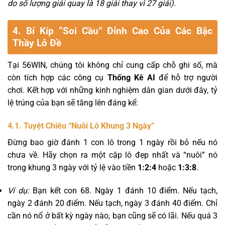
do số lượng giải quay là 18 giải thay vì 27 giải).
4. Bí Kíp “Soi Cầu” Đỉnh Cao Của Các Bậc
Thầy Lô Đề
Tại 56WIN, chúng tôi không chỉ cung cấp chỗ ghi số, mà
còn tích hợp các công cụ
Thống Kê AI
để hỗ trợ người
chơi. Kết hợp với những kinh nghiệm dân gian dưới đây, tỷ
lệ trúng của bạn sẽ tăng lên đáng kể:
4.1. Tuyệt Chiêu “Nuôi Lô Khung 3 Ngày”
Đừng bao giờ đánh 1 con lô trong 1 ngày rồi bỏ nếu nó
chưa về. Hãy chọn ra một cặp lô đẹp nhất và “nuôi” nó
trong khung 3 ngày với tỷ lệ vào tiền
1:2:4
hoặc
1:3:8
.
Ví dụ:
Bạn kết con 68. Ngày 1 đánh 10 điểm. Nếu tạch,
ngày 2 đánh 20 điểm. Nếu tạch, ngày 3 đánh 40 điểm. Chỉ
cần nó nổ ở bất kỳ ngày nào, bạn cũng sẽ có lãi. Nếu quá 3