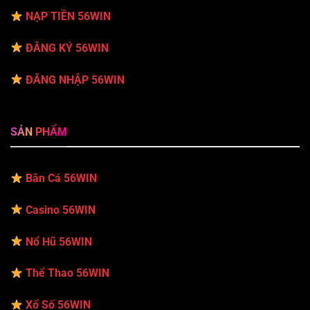
NẠP TIỀN 56WIN
ĐĂNG KÝ 56WIN
ĐĂNG NHẬP 56WIN
SẢN PHẨM
Bắn Cá 56WIN
Casino 56WIN
Nổ Hũ 56WIN
Thể Thao 56WIN
Xổ Số 56WIN