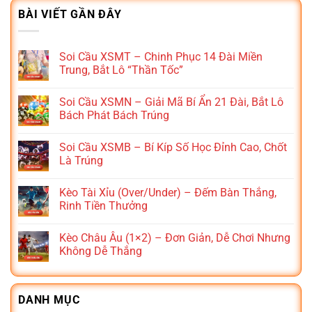
BÀI VIẾT GẦN ĐÂY
Soi Cầu XSMT – Chinh Phục 14 Đài Miền
Trung, Bắt Lô “Thần Tốc”
Soi Cầu XSMN – Giải Mã Bí Ẩn 21 Đài, Bắt Lô
Bách Phát Bách Trúng
Soi Cầu XSMB – Bí Kíp Số Học Đỉnh Cao, Chốt
Là Trúng
Kèo Tài Xỉu (Over/Under) – Đếm Bàn Thắng,
Rinh Tiền Thưởng
Kèo Châu Âu (1×2) – Đơn Giản, Dễ Chơi Nhưng
Không Dễ Thắng
DANH MỤC