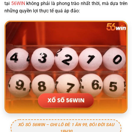
tại
56WIN
không phải là phong trào nhất thời, mà dựa trên
những quyền lợi thực tế quá áp đảo:
XỔ SỐ 56WIN – GHI LÔ ĐỀ 1 ĂN 99, ĐỔI ĐỜI SAU
18H30