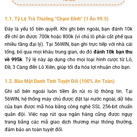
1.1. Tỷ Lệ Trả Thưởng “Chạm Đỉnh” (1 Ăn 99.5)
Đây là yếu tố tiên quyết. Khi ghi bên ngoài, bạn đánh 10k
đề chỉ ăn được 700k hoặc 800k (vì chủ lô phải cắt phế qua
nhiều tầng đại lý). Tại 56WIN, bạn ghi trực tiếp với nhà cái
tổng, bỏ qua mọi khâu trung gian, do đó
đánh 10k bạn thu
về 995k
. Tỷ lệ này áp dụng cho mọi loại hình cược từ Lô,
Đề, 3 Càng đến Lô Xiên, giúp tối đa hóa lợi nhuận cho bạn.
1.2. Bảo Mật Danh Tính Tuyệt Đối (100% An Toàn)
Ghi số bên ngoài luôn tiềm ẩn rủi ro lộ thông tin. Tại
56WIN, hệ thống máy chủ được đặt tại nước ngoài, dữ liệu
của bạn được mã hóa bằng công nghệ SSL 256-bit chuẩn
quân đội. Việc nạp rút qua ngân hàng cũng được ngụy
trang bằng các mã giao dịch thương mại thông thường,
đảm bảo an toàn tuyệt đối.