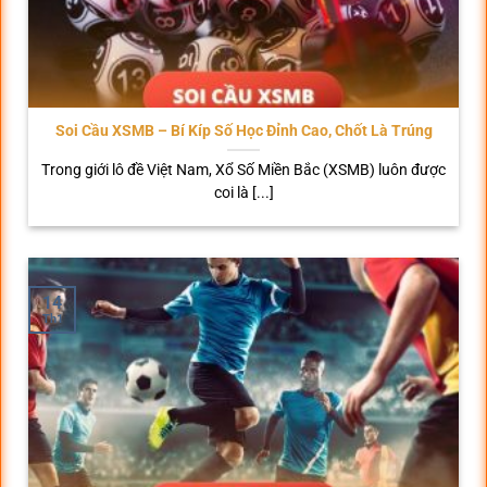
Chuyên mục
Top game/hình thức cược
Nổ hũ 56WIN
Đường Mạt Chược, Siêu Cấp ACE, Kho B
Soi Cầu XSMB – Bí Kíp Số Học Đỉnh Cao, Chốt Là Trúng
Casino
Roulette, Baccarat, Fan Tan, Sicbo, Blac
Trong giới lô đề Việt Nam, Xổ Số Miền Bắc (XSMB) luôn được
coi là [...]
Bắn cá 56WIN
Jackpot Đánh Cá, Chuyên Gia Săn Rồng
Thể thao 56WIN
Bóng đá, quần vợt, đua ngựa, esports,
14
Th1
Xổ số
Xổ số 3 miền, siêu tốc, Keno, Mega 6/4
Game bài
Mậu Binh, Tiến Lên miền Nam, Xì Dách
Đá gà
Đá gà nòi, cựa sắt, cựa dao trực tiếp