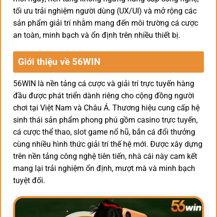
tối ưu trải nghiệm người dùng (UX/UI) và mở rộng các
sản phẩm giải trí nhằm mang đến môi trường cá cược
an toàn, minh bạch và ổn định trên nhiều thiết bị.
Giới thiệu về 56WIN
56WIN là nền tảng cá cược và giải trí trực tuyến hàng
đầu được phát triển dành riêng cho cộng đồng người
chơi tại Việt Nam và Châu Á. Thương hiệu cung cấp hệ
sinh thái sản phẩm phong phú gồm casino trực tuyến,
cá cược thể thao, slot game nổ hũ, bắn cá đổi thưởng
cùng nhiều hình thức giải trí thế hệ mới. Được xây dựng
trên nền tảng công nghệ tiên tiến, nhà cái này cam kết
mang lại trải nghiệm ổn định, mượt mà và minh bạch
tuyệt đối.