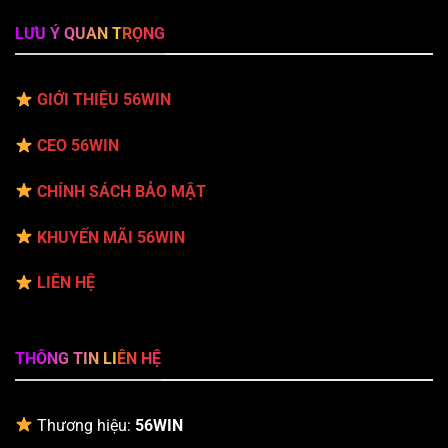
giải trí trực tuyến toàn diện, uy tín và đáng tin cậy. Sự
đầu tư bài bản về công nghệ, chính sách bảo mật
LƯU Ý QUAN TRỌNG
nghiêm ngặt cùng tốc độ giao dịch thần tốc là những
điểm cộng giúp nhà cái này chinh phục người chơi. Hãy
GIỚI THIỆU 56WIN
đăng ký tài khoản 56WIN ngay hôm nay để trải nghiệm
không gian giải trí đẳng cấp và săn tìm những phần
CEO 56WIN
quà ưu đãi giá trị!
CHÍNH SÁCH BẢO MẬT
KHUYẾN MÃI 56WIN
LIÊN HỆ
THÔNG TIN LIÊN HỆ
Thương hiệu:
56WIN