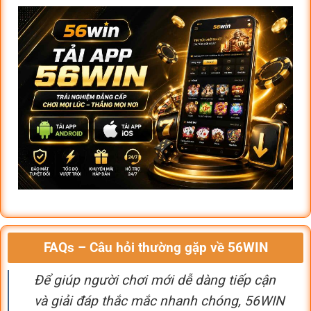
lựa chọn trò chơi phù hợp với sở thích và trải nghiệm
nhiều sản phẩm khác nhau chỉ trên một tài khoản duy
nhất.
FAQs – Câu hỏi thường gặp về 56WIN
Để giúp người chơi mới dễ dàng tiếp cận
và giải đáp thắc mắc nhanh chóng, 56WIN
NHỮNG ƯU ĐIỂM VƯỢT TRỘI GIÚP 56WIN GIỮ