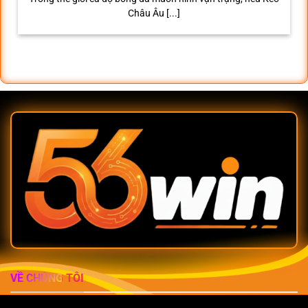
Châu Âu [...]
HƯỚNG DẪN THAM GIA 56WIN CHI TIẾT
Đăng ký tài khoản:
Truy cập vào trang chủ chính
thức của 56WIN hoặc qua đường link
https://alpha888.me/
, chọn mục “Đăng ký”, điền đầy
đủ các thông tin bắt buộc theo biểu mẫu (tên đăng
nhập, mật khẩu, số điện thoại). Xác minh thông tin
chính chủ để đảm bảo an toàn giao dịch về sau.
Đăng nhập hệ thống:
Sau khi tạo tài khoản thành
công, người chơi sử dụng tên truy cập và mật khẩu
để đăng nhập trực tiếp trên website hoặc thông qua
ứng dụng di động 56WIN.
VỀ CHÚNG TÔI
Nạp tiền và trải nghiệm:
Chọn chức năng “Nạp tiền”,
lựa chọn phương thức thanh toán phù hợp (chuyển