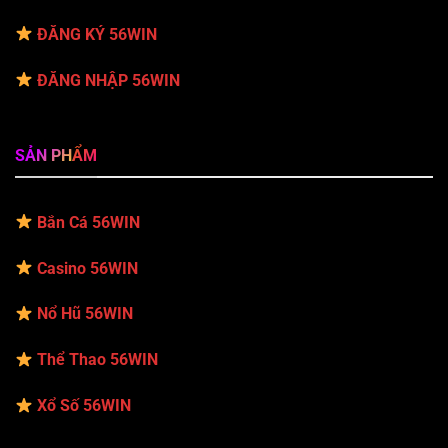
ĐĂNG KÝ 56WIN
Ưu điểm và hạn chế của hệ thống
ĐĂNG NHẬP 56WIN
Ưu điểm
Hạn ch
SẢN PHẨM
Giao dịch nạp và rút tiền linh hoạt, nhanh chóng
Yêu cầ
Kho trò chơi đa dạng, hợp tác với các sảnh lớn
Một số
Bắn Cá 56WIN
Hệ thống bảo mật thông tin tối tân
Các ch
Casino 56WIN
Dịch vụ chăm sóc khách hàng 24/7 chu đáo
Giới hạ
Nổ Hũ 56WIN
Thể Thao 56WIN
Kết luận
Xổ Số 56WIN
56WIN đã và đang khẳng định vị thế là một hệ sinh thái