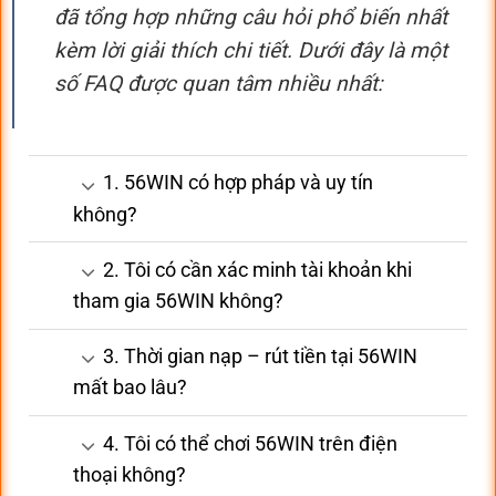
VỮNG VỊ THẾ
đã tổng hợp những câu hỏi phổ biến nhất
kèm lời giải thích chi tiết. Dưới đây là một
Giao diện thân thiện và tối ưu
số FAQ được quan tâm nhiều nhất:
Website và ứng dụng 56WIN được thiết kế tối ưu cho cả
máy tính và các thiết bị di động với bố cục rõ ràng, thao
tác mượt mà. Người chơi có thể dễ dàng cài đặt App
1. 56WIN có hợp pháp và uy tín
56WIN để tận hưởng tốc độ truy cập nhanh, hình ảnh
không?
sắc nét và trải nghiệm trực quan, hoàn toàn không lo
tình trạng giật lag hay bị chặn link.
2. Tôi có cần xác minh tài khoản khi
tham gia 56WIN không?
Hỗ trợ khách hàng chu đáo
Dịch vụ hỗ trợ trực tuyến hoạt động liên tục 24/7 qua
3. Thời gian nạp – rút tiền tại 56WIN
nhiều kênh phổ biến như chat trực tiếp (Livechat),
mất bao lâu?
hotline và email. Đội ngũ tư vấn viên được đào tạo bài
bản, luôn sẵn sàng giải đáp mọi thắc mắc về đăng ký,
4. Tôi có thể chơi 56WIN trên điện
nạp tiền, bảo mật cũng như hỗ trợ xử lý nhanh chóng
thoại không?
các vấn đề phát sinh.