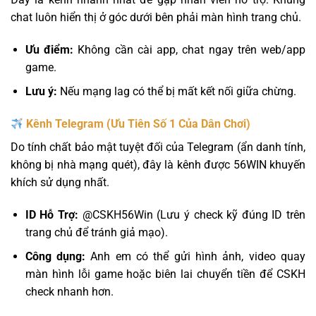
chat luôn hiển thị ở góc dưới bên phải màn hình trang chủ.
Ưu điểm:
Không cần cài app, chat ngay trên web/app
game.
Lưu ý:
Nếu mạng lag có thể bị mất kết nối giữa chừng.
Kênh Telegram (Ưu Tiên Số 1 Của Dân Chơi)
Do tính chất bảo mật tuyệt đối của Telegram (ẩn danh tính,
không bị nhà mạng quét), đây là kênh được 56WIN khuyến
khích sử dụng nhất.
ID Hỗ Trợ:
@CSKH56Win
(Lưu ý check kỹ đúng ID trên
trang chủ để tránh giả mạo).
Công dụng:
Anh em có thể gửi hình ảnh, video quay
màn hình lỗi game hoặc biên lai chuyển tiền để CSKH
check nhanh hơn.