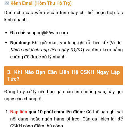
Kênh Email (Hòm Thư Hỗ Trợ)
Dành cho các vấn đề cần trình bày chi tiết hoặc hợp tác
kinh doanh.
Địa chỉ:
support@56win.com
Nội dung:
Khi gửi mail, vui lòng ghi rõ Tiêu đề (Ví dụ:
Khiếu nại lệnh nạp tiền ngày 01/01
) và đính kèm bằng
chứng để được xử lý nhanh.
3. Khi Nào Bạn Cần Liên Hệ CSKH Ngay Lập
Tức?
Đừng tự ý xử lý nếu bạn gặp các tình huống sau, hãy gọi
ngay cho chúng tôi:
Nạp tiền
quá 10 phút chưa lên điểm:
Có thể bạn ghi sai
nội dung hoặc ngân hàng bị treo. Cần gửi biên lai để
CSKH cộng điểm thủ công.