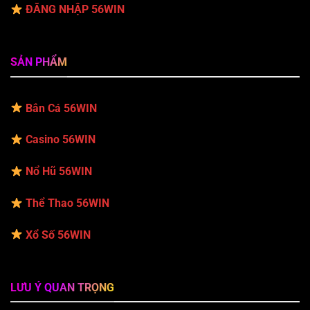
ĐĂNG NHẬP 56WIN
SẢN PHẨM
Bắn Cá 56WIN
Casino 56WIN
Nổ Hũ 56WIN
Thể Thao 56WIN
Xổ Số 56WIN
LƯU Ý QUAN TRỌNG