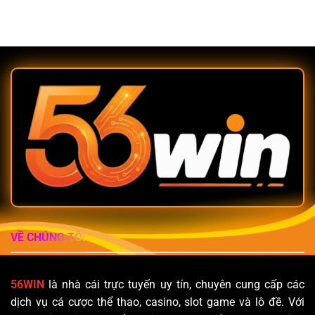
VỀ CHÚNG TÔI
56WIN
là nhà cái trực tuyến uy tín, chuyên cung cấp các
dịch vụ cá cược thể thao, casino, slot game và lô đề. Với