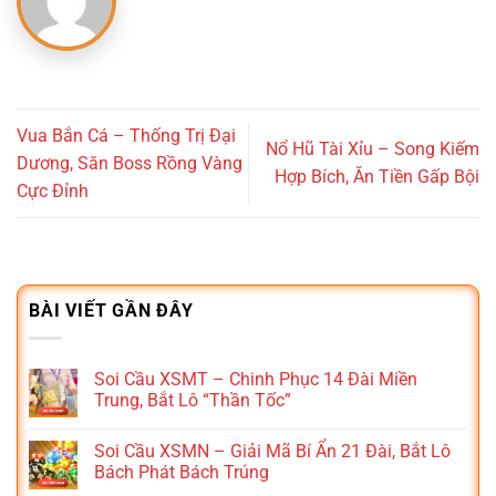
Vua Bắn Cá – Thống Trị Đại
Nổ Hũ Tài Xỉu – Song Kiếm
Dương, Săn Boss Rồng Vàng
Hợp Bích, Ăn Tiền Gấp Bội
Cực Đỉnh
BÀI VIẾT GẦN ĐÂY
Soi Cầu XSMT – Chinh Phục 14 Đài Miền
Trung, Bắt Lô “Thần Tốc”
Soi Cầu XSMN – Giải Mã Bí Ẩn 21 Đài, Bắt Lô
Bách Phát Bách Trúng