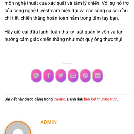
môn nghệ thuật của xác suất và tâm lý chiến. Với sự hỗ trợ
của công nghệ Livestream hiện đại và các công cụ soi cầu
chi tiết, chiến thắng hoàn toàn nằm trong tầm tay bạn.
Hãy giữ cái đầu lạnh, tuân thủ kỷ luật quản lý vốn và tận
hưởng cảm giác chiến thắng như một quý ông thực thụ!
Bài viết này được đăng trong
Casino
. Đánh dấu
liên kết thường trực
.
ADMIN