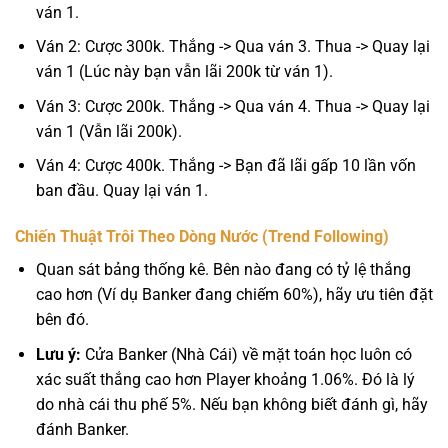
ván 1.
Ván 2: Cược 300k. Thắng -> Qua ván 3. Thua -> Quay lại
ván 1 (Lúc này bạn vẫn lãi 200k từ ván 1).
Ván 3: Cược 200k. Thắng -> Qua ván 4. Thua -> Quay lại
ván 1 (Vẫn lãi 200k).
Ván 4: Cược 400k. Thắng -> Bạn đã lãi gấp 10 lần vốn
ban đầu. Quay lại ván 1.
Chiến Thuật Trôi Theo Dòng Nước (Trend Following)
Quan sát bảng thống kê. Bên nào đang có tỷ lệ thắng
cao hơn (Ví dụ Banker đang chiếm 60%), hãy ưu tiên đặt
bên đó.
Lưu ý:
Cửa Banker (Nhà Cái) về mặt toán học luôn có
xác suất thắng cao hơn Player khoảng 1.06%. Đó là lý
do nhà cái thu phế 5%. Nếu bạn không biết đánh gì, hãy
đánh Banker.