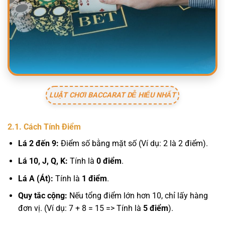
LUẬT CHƠI BACCARAT DỄ HIỂU NHẤT
2.1. Cách Tính Điểm
Lá 2 đến 9:
Điểm số bằng mặt số (Ví dụ: 2 là 2 điểm).
Lá 10, J, Q, K:
Tính là
0 điểm
.
Lá A (Át):
Tính là
1 điểm
.
Quy tắc cộng:
Nếu tổng điểm lớn hơn 10, chỉ lấy hàng
đơn vị. (Ví dụ: 7 + 8 = 15 => Tính là
5 điểm
).