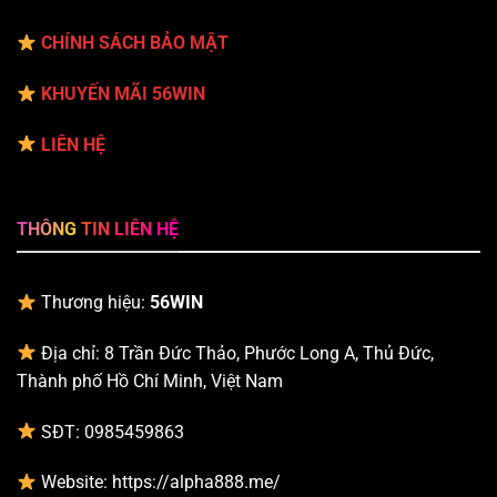
CHÍNH SÁCH BẢO MẬT
KHUYẾN MÃI 56WIN
LIÊN HỆ
THÔNG TIN LIÊN HỆ
Thương hiệu:
56WIN
Địa chỉ:
8 Trần Đức Thảo, Phước Long A, Thủ Đức,
Thành phố Hồ Chí Minh, Việt Nam
SĐT:
0985459863
Website: https://alpha888.me/