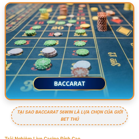
TẠI SAO BACCARAT 56WIN LÀ LỰA CHỌN CỦA GIỚI
BET THỦ
Trải Nghiệm Live Casino Đỉnh Cao