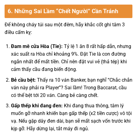
6. Những Sai Lầm “Chết Người” Cần Tránh
Để không cháy túi sau một đêm, hãy khắc cốt ghi tâm 3
điều cấm kỵ:
Đam mê cửa Hòa (Tie):
Tỷ lệ 1 ăn 8 rất hấp dẫn, nhưng
xác suất ra Hòa chỉ khoảng 9%. Đặt Tie là con đường
ngắn nhất để mất tiền. Chỉ nên đặt vui vẻ (thả tép) khi
cảm thấy cầu đang biến động.
Bẻ cầu bệt:
Thấy ra 10 ván Banker, bạn nghĩ “Chắc chắn
ván này phải ra Player”? Sai lầm! Trong Baccarat, cầu
có thể bệt tới 20 ván. Càng bẻ càng chết.
Gấp thếp khi đang đen:
Khi đang thua thông, tâm lý
muốn gỡ nhanh khiến bạn gấp thếp (x2 tiền cược) vô tội
vạ. Nếu gặp dây đen dài, bạn sẽ mất sạch vốn trước khi
kịp gỡ. Hãy dừng lại, tắt máy đi ngủ.