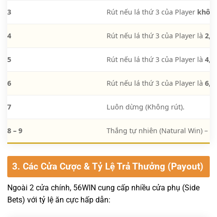
3
Rút nếu lá thứ 3 của Player
không
4
Rút nếu lá thứ 3 của Player là
2, 3
5
Rút nếu lá thứ 3 của Player là
4, 5
6
Rút nếu lá thứ 3 của Player là
6, 7
7
Luôn dừng (Không rút).
8 – 9
Thắng tự nhiên (Natural Win) – C
3. Các Cửa Cược & Tỷ Lệ Trả Thưởng (Payout)
Ngoài 2 cửa chính, 56WIN cung cấp nhiều cửa phụ (Side
Bets) với tỷ lệ ăn cực hấp dẫn: