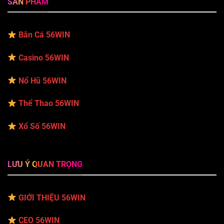
SẢN PHẨM
Bắn Cá 56WIN
Casino 56WIN
Nổ Hũ 56WIN
Thể Thao 56WIN
Xổ Số 56WIN
LƯU Ý QUAN TRỌNG
GIỚI THIỆU 56WIN
CEO 56WIN